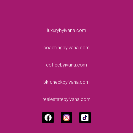
luxurybyivana.com
coachingbyivana.com
coffeebyivana.com
bkrcheckbyivana.com
realestatebyivana.com
F
a
c
e