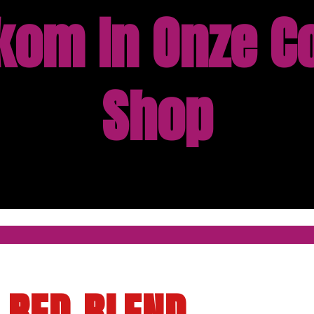
kom In Onze Co
Shop
RED BLEND