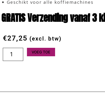
Geschikt voor alle koffiemachines
GRATIS Verzending vanaf 3 ki
€
27,25
(excl. btw)
1000
VOEG TOE
gram
Red
Blend
Koffiebonen
Abonnement
Iedere
4
Weken