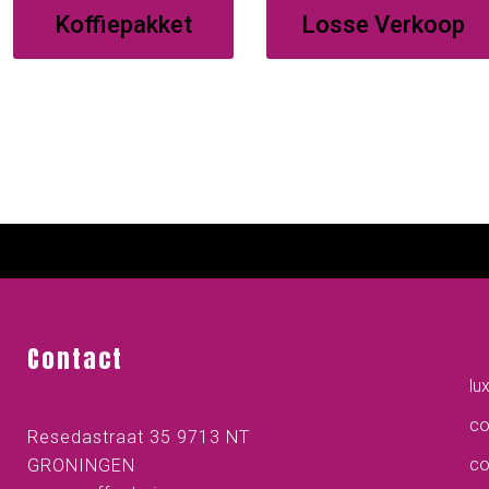
Koffiepakket
Losse Verkoop
Contact
lu
co
Resedastraat 35 9713 NT
co
GRONINGEN