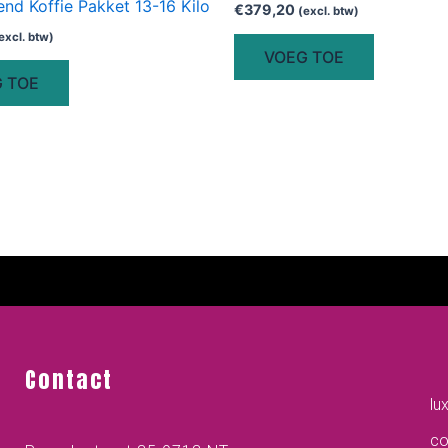
end Koffie Pakket 13-16 Kilo
€
379,20
(excl. btw)
excl. btw)
VOEG TOE
 TOE
Contact
lu
co