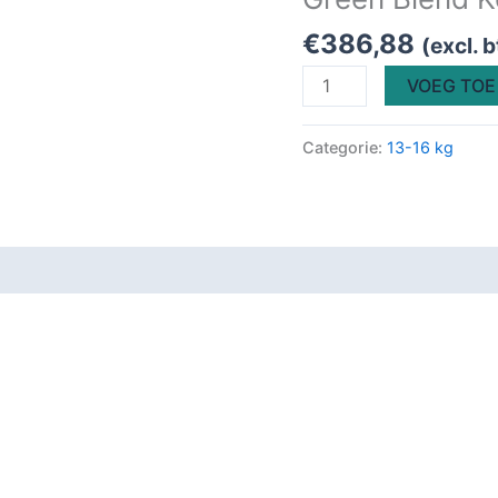
Pakket
13-
€
386,88
(excl. 
16
VOEG TOE
Kilo
aantal
Categorie:
13-16 kg
elingen (0)